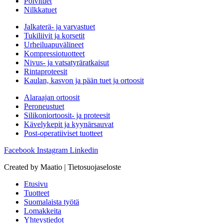
Polvituet
Nilkkatuet
Jalkaterä- ja varvastuet
Tukiliivit ja korsetit
Urheiluapuvälineet
Kompressiotuotteet
Nivus- ja vatsatyräratkaisut
Rintaproteesit
Kaulan, kasvon ja pään tuet ja ortoosit
Alaraajan ortoosit
Peroneustuet
Silikoniortoosit- ja proteesit
Kävelykepit ja kyynärsauvat
Post-operatiiviset tuotteet
Facebook
Instagram
Linkedin
Created by Maatio | Tietosuojaseloste
Etusivu
Tuotteet
Suomalaista työtä
Lomakkeita
Yhteystiedot