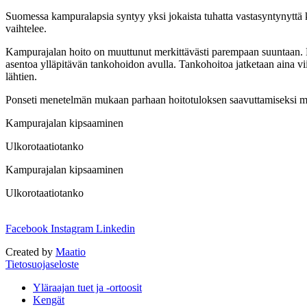
Suomessa kampuralapsia syntyy yksi jokaista tuhatta vastasyntynyttä 
vaihtelee.
Kampurajalan hoito on muuttunut merkittävästi parempaan suuntaan. Ka
asentoa ylläpitävän tankohoidon avulla. Tankohoitoa jatketaan aina 
lähtien.
Ponseti menetelmän mukaan parhaan hoitotuloksen saavuttamiseksi moni
Kampurajalan kipsaaminen
Ulkorotaatiotanko
Kampurajalan kipsaaminen
Ulkorotaatiotanko
Facebook
Instagram
Linkedin
Created by
Maatio
Tietosuojaseloste
Yläraajan tuet ja -ortoosit
Kengät