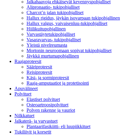
Jalkahaavoja ehkäisevät kevennyspohjalliset
Alipronaatio- tukipohjalliset
Charcot’n jalan tukipohjalliset
Hallux rigidus, jäykän isovarpaan tukipohjallinen
Hallux valgus, vaivaisenluu-tukipohjalliset
Hiilikuitupohjallinen
Varvastäytetukipohjalliset
Vasaravarvas- tukipohjalliset
Yleistä nivelreumasta
Mortonin neuroomaan sopivat tukipohjalliset
Jäykkä murtumapohjallinen
Raajaproteesit
Sääriproteesit
Reisiproteesit
Käsi- ja sormiproteesit
Raaja-amputaatiot ja protetisointi
Apuvälineet
Polvituet
Elastiset polvituet
Osteoartroosipolvituet
Polven rakenne ja vauriot
Nilkkatuet
Jalkaterä- ja varvastuet
Plantaarifasikiitti- eli luupiikkituet
Tukiliivit ja korsetit