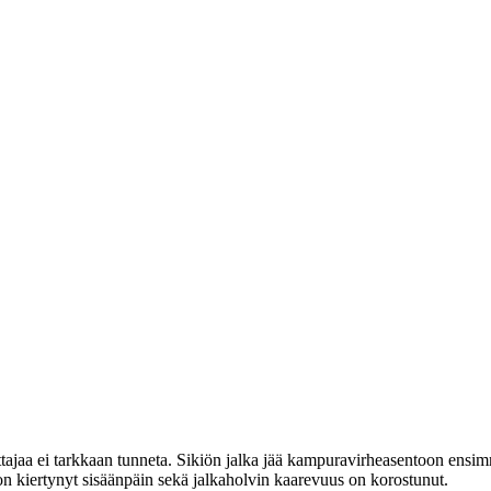
ttajaa ei tarkkaan tunneta. Sikiön jalka jää kampuravirheasentoon en
 on kiertynyt sisäänpäin sekä jalkaholvin kaarevuus on korostunut.