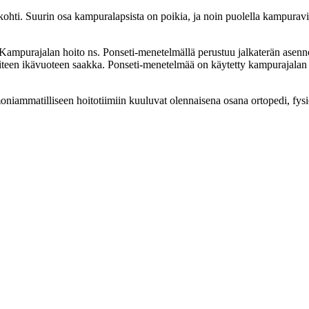
kohti. Suurin osa kampuralapsista on poikia, ja noin puolella kampura
mpurajalan hoito ns. Ponseti-menetelmällä perustuu jalkaterän asennon
viiteen ikävuoteen saakka. Ponseti-menetelmää on käytetty kampurajal
ammatilliseen hoitotiimiin kuuluvat olennaisena osana ortopedi, fysiote