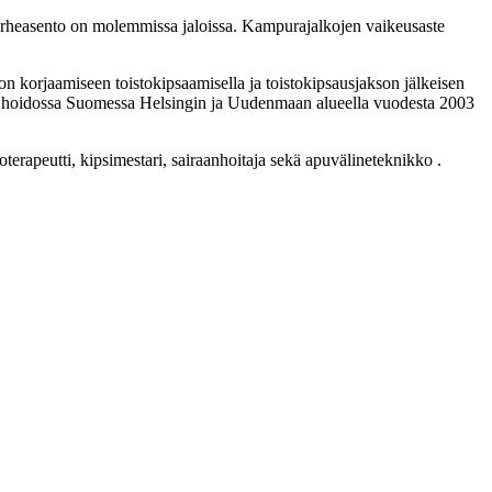
virheasento on molemmissa jaloissa. Kampurajalkojen vaikeusaste
 korjaamiseen toistokipsaamisella ja toistokipsausjakson jälkeisen
an hoidossa Suomessa Helsingin ja Uudenmaan alueella vuodesta 2003
rapeutti, kipsimestari, sairaanhoitaja sekä apuvälineteknikko .