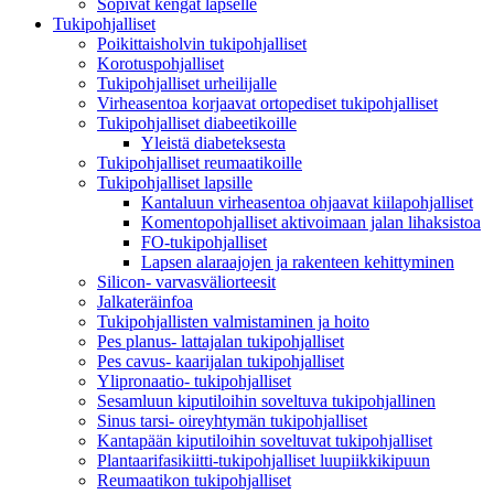
Sopivat kengät lapselle
Tukipohjalliset
Poikittaisholvin tukipohjalliset
Korotuspohjalliset
Tukipohjalliset urheilijalle
Virheasentoa korjaavat ortopediset tukipohjalliset
Tukipohjalliset diabeetikoille
Yleistä diabeteksesta
Tukipohjalliset reumaatikoille
Tukipohjalliset lapsille
Kantaluun virheasentoa ohjaavat kiilapohjalliset
Komentopohjalliset aktivoimaan jalan lihaksistoa
FO-tukipohjalliset
Lapsen alaraajojen ja rakenteen kehittyminen
Silicon- varvasväliorteesit
Jalkateräinfoa
Tukipohjallisten valmistaminen ja hoito
Pes planus- lattajalan tukipohjalliset
Pes cavus- kaarijalan tukipohjalliset
Ylipronaatio- tukipohjalliset
Sesamluun kiputiloihin soveltuva tukipohjallinen
Sinus tarsi- oireyhtymän tukipohjalliset
Kantapään kiputiloihin soveltuvat tukipohjalliset
Plantaarifasikiitti-tukipohjalliset luupiikkikipuun
Reumaatikon tukipohjalliset