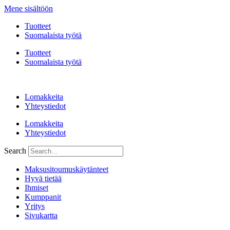
Mene sisältöön
Tuotteet
Suomalaista työtä
Tuotteet
Suomalaista työtä
Lomakkeita
Yhteystiedot
Lomakkeita
Yhteystiedot
Search
Maksusitoumuskäytänteet
Hyvä tietää
Ihmiset
Kumppanit
Yritys
Sivukartta