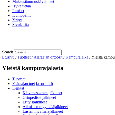
Maksusitoumuskäytänteet
Hyvä tietää
Ihmiset
Kumppanit
Yritys
Sivukartta
Search
Etusivu
/
Tuotteet
/
Alaraajan ortoosit
/
Kampurajalka
/ Yleistä kampur
Yleistä kampurajalasta
Tuotteet
Yläraajan tuet ja -ortoosit
Kengät
Klaveness-mittajalkineet
Ortopediset jalkineet
Erityisjalkineet
Aikuisten myymäläjalkineet
Lasten myymäläjalkineet