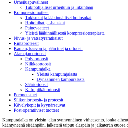
Urheiluapuvälineet
Tukipohjalliset urheiluun ja liikuntaan
Kompressiotuotteet
Tukisukat ja lääkinnälliset hoitosukat
Hoitohihat ja -hanskat
Painevaatteet
Yleistä lääkinnällisestä kompressioterapiasta
Nivus- ja vatsatyräratkaisut
Rintaproteesit
Kaulan, kasvon ja pään tuet ja ortoosit
Alaraajan ortoosit
Polviortoosit
Nilkkaortoosit
Kampurajalka
Yleistä kampurajalasta
Dynaaminen kampuralasta
Sääriortoosit
Kafo pitkät ortoosit
Peroneustuet
Silikoniortoosit- ja proteesit
Kävelykepit ja kyynärsauvat
Post-operatiiviset tuotteet
Kampurajalka on yleisin jalan synnynnäinen virheasento, jonka aiheu
kääntyneenä sisäänpäin, jalkaterä taipuu alaspäin ja jalkaterän etuosa