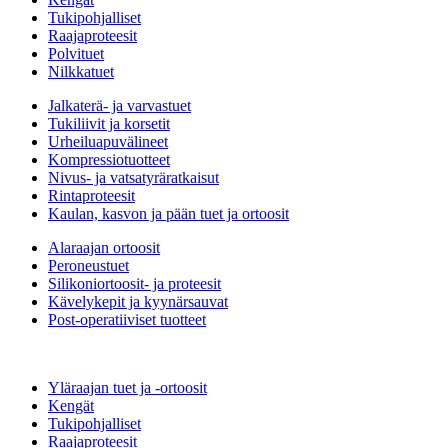
Tukipohjalliset
Raajaproteesit
Polvituet
Nilkkatuet
Jalkaterä- ja varvastuet
Tukiliivit ja korsetit
Urheiluapuvälineet
Kompressiotuotteet
Nivus- ja vatsatyräratkaisut
Rintaproteesit
Kaulan, kasvon ja pään tuet ja ortoosit
Alaraajan ortoosit
Peroneustuet
Silikoniortoosit- ja proteesit
Kävelykepit ja kyynärsauvat
Post-operatiiviset tuotteet
Yläraajan tuet ja -ortoosit
Kengät
Tukipohjalliset
Raajaproteesit