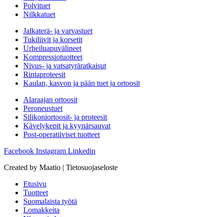
Polvituet
Nilkkatuet
Jalkaterä- ja varvastuet
Tukiliivit ja korsetit
Urheiluapuvälineet
Kompressiotuotteet
Nivus- ja vatsatyräratkaisut
Rintaproteesit
Kaulan, kasvon ja pään tuet ja ortoosit
Alaraajan ortoosit
Peroneustuet
Silikoniortoosit- ja proteesit
Kävelykepit ja kyynärsauvat
Post-operatiiviset tuotteet
Facebook
Instagram
Linkedin
Created by Maatio | Tietosuojaseloste
Etusivu
Tuotteet
Suomalaista työtä
Lomakkeita