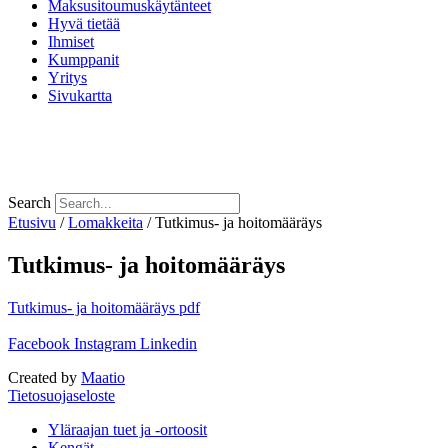
Maksusitoumuskäytänteet
Hyvä tietää
Ihmiset
Kumppanit
Yritys
Sivukartta
Search
Etusivu
/
Lomakkeita
/ Tutkimus- ja hoitomääräys
Tutkimus- ja hoitomääräys
Tutkimus- ja hoitomääräys pdf
Facebook
Instagram
Linkedin
Created by
Maatio
Tietosuojaseloste
Yläraajan tuet ja -ortoosit
Kengät