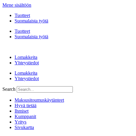
Mene sisältöön
Tuotteet
Suomalaista työtä
Tuotteet
Suomalaista työtä
Lomakkeita
Yhteystiedot
Lomakkeita
Yhteystiedot
Search
Maksusitoumuskäytänteet
Hyvä tietää
Ihmiset
Kumppanit
Yritys
Sivukartta