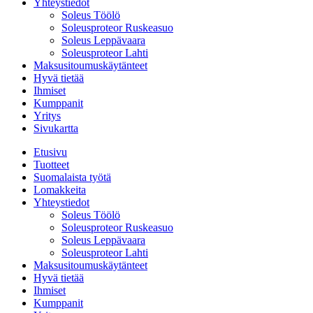
Yhteystiedot
Soleus Töölö
Soleusproteor Ruskeasuo
Soleus Leppävaara
Soleusproteor Lahti
Maksusitoumuskäytänteet
Hyvä tietää
Ihmiset
Kumppanit
Yritys
Sivukartta
Etusivu
Tuotteet
Suomalaista työtä
Lomakkeita
Yhteystiedot
Soleus Töölö
Soleusproteor Ruskeasuo
Soleus Leppävaara
Soleusproteor Lahti
Maksusitoumuskäytänteet
Hyvä tietää
Ihmiset
Kumppanit