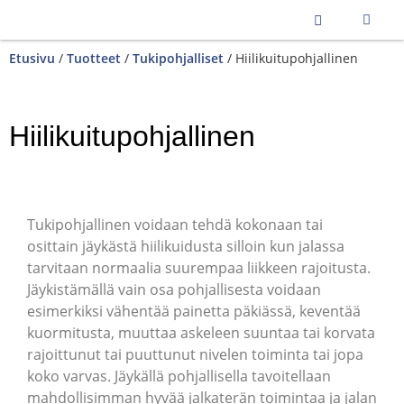
Etusivu
/
Tuotteet
/
Tukipohjalliset
/ Hiilikuitupohjallinen
Hiilikuitupohjallinen
Tukipohjallinen voidaan tehdä kokonaan tai
osittain jäykästä hiilikuidusta silloin kun jalassa
tarvitaan normaalia suurempaa liikkeen rajoitusta.
Jäykistämällä vain osa pohjallisesta voidaan
esimerkiksi vähentää painetta päkiässä, keventää
kuormitusta, muuttaa askeleen suuntaa tai korvata
rajoittunut tai puuttunut nivelen toiminta tai jopa
koko varvas. Jäykällä pohjallisella tavoitellaan
mahdollisimman hyvää jalkaterän toimintaa ja jalan