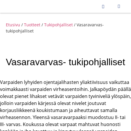
Etusivu
/
Tuotteet
/
Tukipohjalliset
/ Vasaravarvas-
tukipohjalliset
Vasaravarvas- tukipohjalliset
Varpaiden lyhyiden ojentajalihasten yliaktiivisuus vaikuttaa
voimakkaasti varpaiden virheasentoihin. Jalkapöydän päällä
olevat pienet lihakset vetävät varpaiden tyviniveliä ylöspäin,
jolloin varpaiden kärjessä olevat nivelet joutuvat
korjausliikkeenä koukistumaan ja aiheuttavat samalla
virheasennon. Yleensä vasaravarpaaksi muodostuu II- tai
III- varvas. Koukussa olevat varpaat mahtuvat huonosti