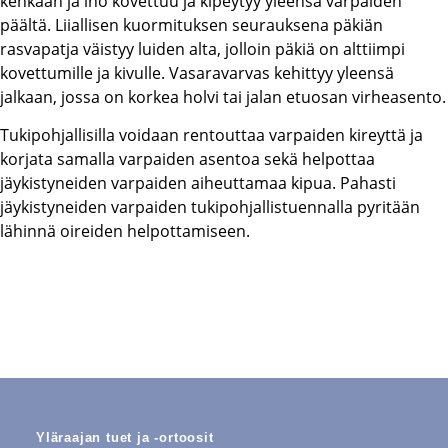
kenkään ja iho kovettuu ja kipeytyy yleensä varpaiden
päältä. Liiallisen kuormituksen seurauksena päkiän
rasvapatja väistyy luiden alta, jolloin päkiä on alttiimpi
kovettumille ja kivulle. Vasaravarvas kehittyy yleensä
jalkaan, jossa on korkea holvi tai jalan etuosan virheasento.
Tukipohjallisilla voidaan rentouttaa varpaiden kireyttä ja
korjata samalla varpaiden asentoa sekä helpottaa
jäykistyneiden varpaiden aiheuttamaa kipua. Pahasti
jäykistyneiden varpaiden tukipohjallistuennalla pyritään
lähinnä oireiden helpottamiseen.
Yläraajan tuet ja -ortoosit