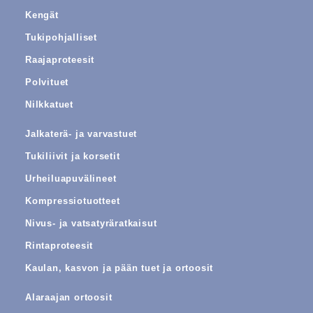
Kengät
Tukipohjalliset
Raajaproteesit
Polvituet
Nilkkatuet
Jalkaterä- ja varvastuet
Tukiliivit ja korsetit
Urheiluapuvälineet
Kompressiotuotteet
Nivus- ja vatsatyräratkaisut
Rintaproteesit
Kaulan, kasvon ja pään tuet ja ortoosit
Alaraajan ortoosit